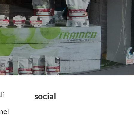
di
social
nel