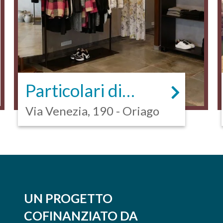
Particolari di
moda
Via Venezia, 190 - Oriago
UN PROGETTO
COFINANZIATO DA