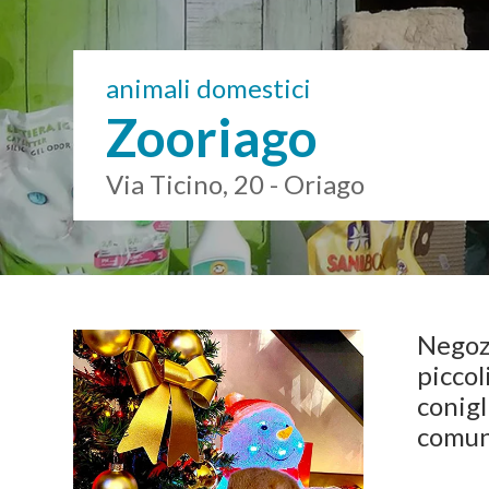
animali domestici
Zooriago
Via Ticino, 20 - Oriago
Negozi
piccol
conigl
comun