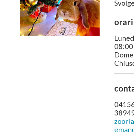
Svolge
orari
Luned
08:00 
Dome
Chius
conta
0415
3894
zoori
emanu