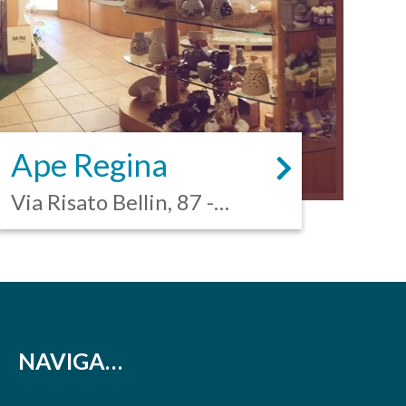
Ape Regina
Via Risato Bellin, 87 -
Oriago
NAVIGA…