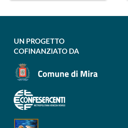
all’affitto per
emergenza Covid
UN PROGETTO
COFINANZIATO DA