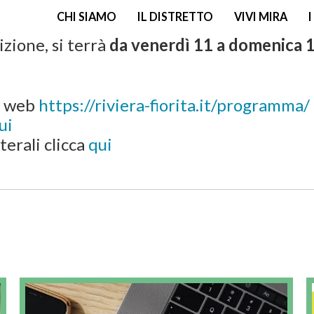
CHI SIAMO
IL DISTRETTO
VIVI MIRA
izione, si terrà
da venerdì 11 a domenica 
na web
https://riviera-fiorita.it/programma/
ui
terali clicca
qui