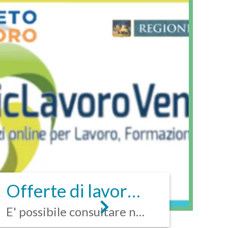
Offerte di lavoro
– Veneto Lavoro
E' possibile consultare nei
files allegati, le offerte di...