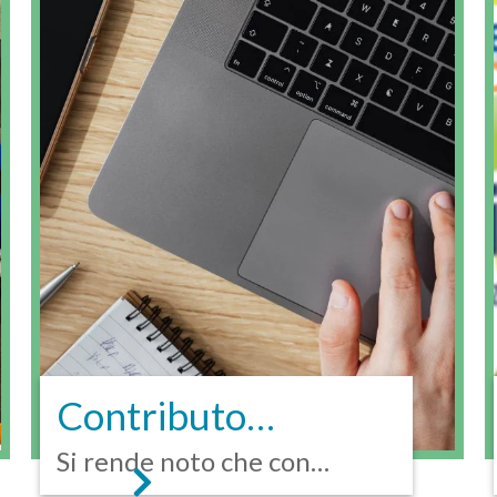
Contributo
regionale
Si rende noto che con
D.G.R. n. 1286/2020 e...