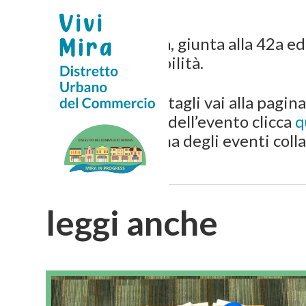
La Riviera Fiorita, giunta alla 42a ed
e della responsabilità.
Per maggiori dettagli vai alla pagi
Per il progamma dell’evento clicca
q
Per il progaramma degli eventi colla
leggi anche