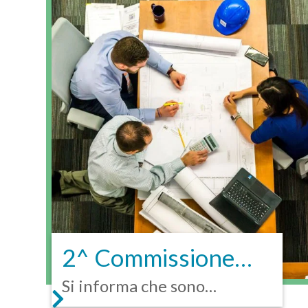
2^ Commissione
Consiliare
Si informa che sono
convocate le riunioni