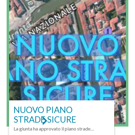
NUOVO PIANO
STRADE SICURE
La giunta ha approvato il piano strade
sicure: saranno...