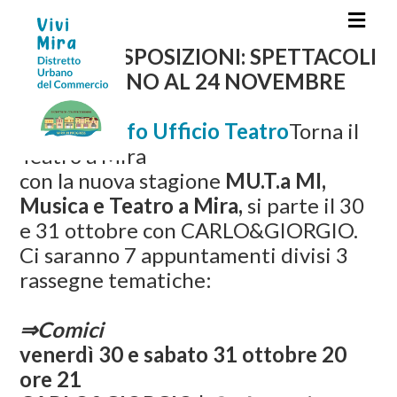
NUOVE DISPOSIZIONI: SPETTACOLI
SOSPESI FINO AL 24 NOVEMBRE
2020
Qui altre info Ufficio Teatro
Torna il
Teatro a Mira
con la nuova stagione
MU.T.a MI,
Musica e Teatro a Mira,
si parte il 30
e 31 ottobre con CARLO&GIORGIO.
Ci saranno 7 appuntamenti divisi 3
rassegne tematiche:
⇒Comici
venerdì 30 e sabato 31 ottobre 20
ore 21