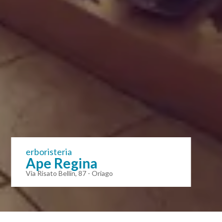
erboristeria
Ape Regina
Via Risato Bellin, 87 - Oriago