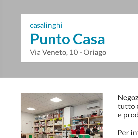
casalinghi
Punto Casa
Via Veneto, 10 - Oriago
Negozi
tutto 
e prod
Per in