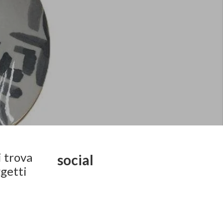
i trova
social
ggetti