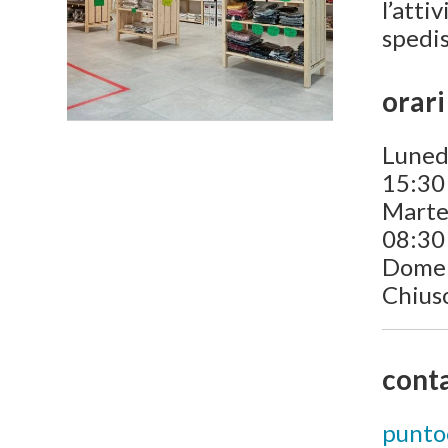
l’atti
spedis
orari
Luned
15:30
Marte
08:30 
Dome
Chius
conta
punto