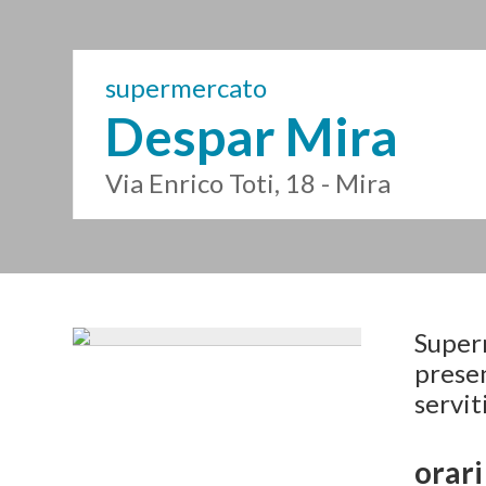
supermercato
Despar Mira
Via Enrico Toti, 18 - Mira
Super
presen
servit
orari