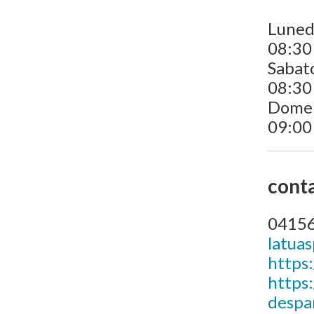
Luned
08:30 
Sabat
08:30
Dome
09:00
conta
0415
latua
https
https:
despa