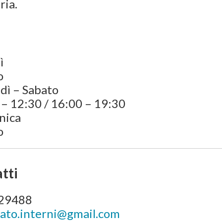
ria.
ì
o
dì – Sabato
– 12:30 / 16:00 – 19:30
nica
o
tti
29488
ato.interni@gmail.com