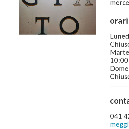
merce
orari
Luned
Chius
Marte
10:00 
Dome
Chius
conta
041 4
meggi