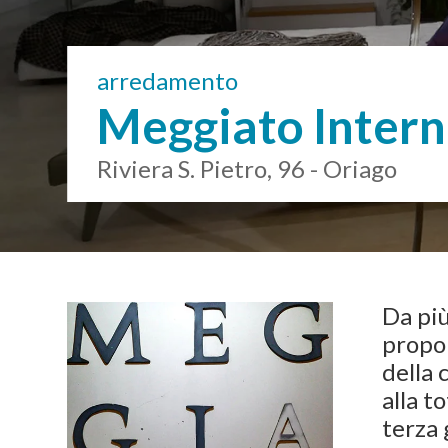
arredamento
Meggiato Intern
Riviera S. Pietro, 96 - Oriago
Da più
propo
della 
alla t
terza 