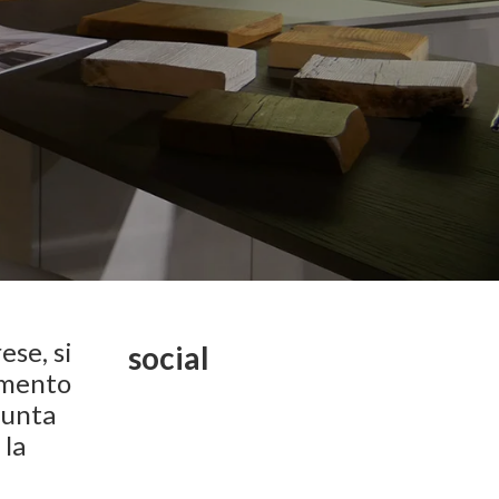
ese, si
social
amento
punta
 la