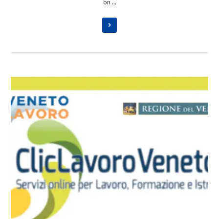
on ...